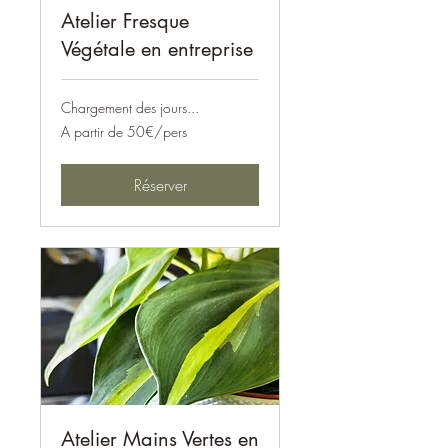
Atelier Fresque
Végétale en entreprise
Chargement des jours...
A
A partir de 50€/pers
partir
de
50€/pers
Réserver
Atelier Mains Vertes en