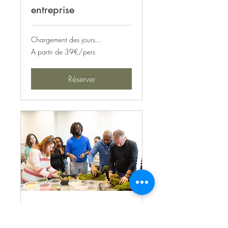
entreprise
Chargement des jours...
A
A partir de 39€/pers
partir
de
39€/pers
Réserver
Atelier Terrarium en
entreprise