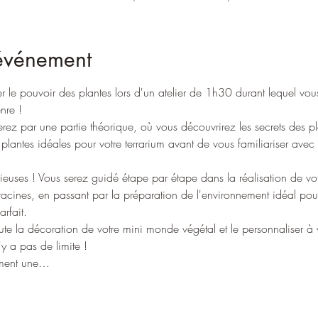
'événement
r le pouvoir des plantes lors d'un atelier de 1h30 durant lequel vou
nre ! 
z par une partie théorique, où vous découvrirez les secrets des pla
plantes idéales pour votre terrarium avant de vous familiariser avec 
ieuses ! Vous serez guidé étape par étape dans la réalisation de vot
racines, en passant par la préparation de l'environnement idéal pour
rfait.
oute la décoration de votre mini monde végétal et le personnaliser à
'y a pas de limite ! 
ement une…