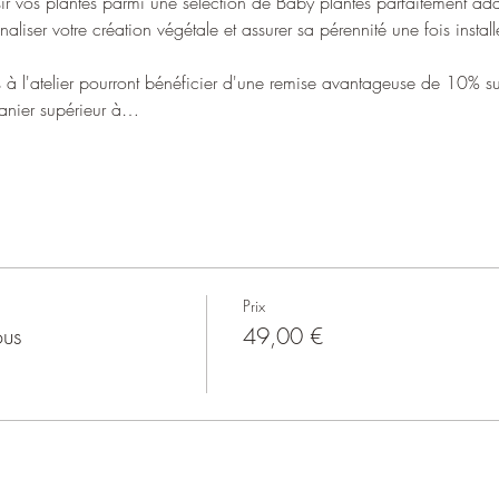
ir vos plantes parmi une sélection de Baby plantes parfaitement adap
naliser votre création végétale et assurer sa pérennité une fois instal
ts à l'atelier pourront bénéficier d'une remise avantageuse de 10% sur
panier supérieur à…
Prix
ous
49,00 €