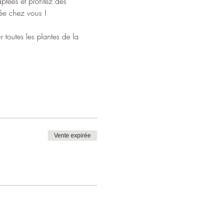
tées et profitez des 
lée chez vous !
 toutes les plantes de la 
Vente expirée