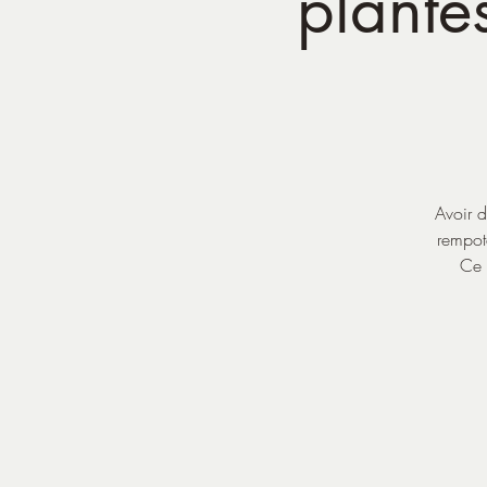
plantes
Avoir d
rempota
Ce 