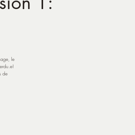
ssion 1:
sage, le
perdu.e!
s de