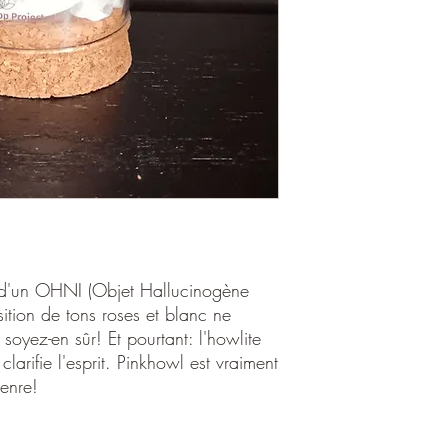
e d'un OHNI (Objet Hallucinogène
sition de tons roses et blanc ne
soyez-en sûr! Et pourtant: l'howlite
 clarifie l'esprit. Pinkhowl est vraiment
enre!